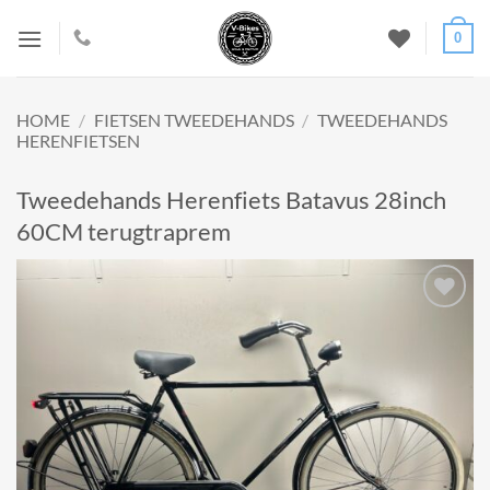
Ga
0
naar
inhoud
HOME
/
FIETSEN TWEEDEHANDS
/
TWEEDEHANDS
HERENFIETSEN
Tweedehands Herenfiets Batavus 28inch
60CM terugtraprem
Add to
wishlist