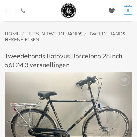
Ga
0
naar
inhoud
HOME
/
FIETSEN TWEEDEHANDS
/
TWEEDEHANDS
HERENFIETSEN
Tweedehands Batavus Barcelona 28inch
56CM 3 versnellingen
Add to
wishlist