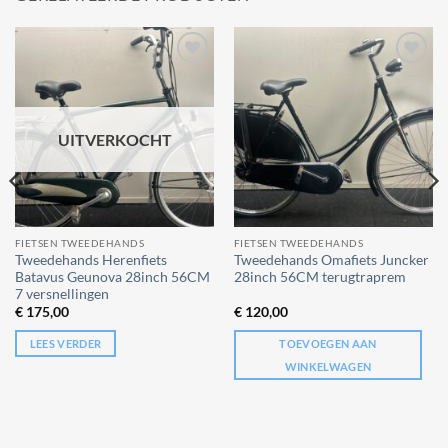
Add to
Add to
wishlist
wishlist
UITVERKOCHT
FIETSEN TWEEDEHANDS
FIETSEN TWEEDEHANDS
Tweedehands Herenfiets
Tweedehands Omafiets Juncker
Batavus Geunova 28inch 56CM
28inch 56CM terugtraprem
7 versnellingen
€
175,00
€
120,00
LEES VERDER
TOEVOEGEN AAN
WINKELWAGEN