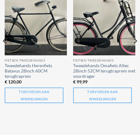
Add to
Add to
wishlist
wishlist
FIETSEN TWEEDEHANDS
FIETSEN TWEEDEHANDS
Tweedehands Herenfiets
Tweedehands Omafiets Altec
Batavus 28inch 60CM
28inch 52CM terugtraprem met
terugtraprem
voordrager
€
120,00
€
99,99
TOEVOEGEN AAN
TOEVOEGEN AAN
WINKELWAGEN
WINKELWAGEN