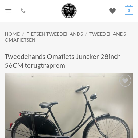
Ga
0
naar
inhoud
HOME
/
FIETSEN TWEEDEHANDS
/
TWEEDEHANDS
OMAFIETSEN
Tweedehands Omafiets Juncker 28inch
56CM terugtraprem
Add to
wishlist