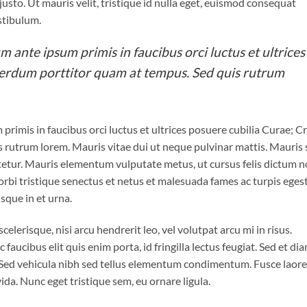
 justo. Ut mauris velit, tristique id nulla eget, euismod consequat
stibulum.
m ante ipsum primis in faucibus orci luctus et ultrices
terdum porttitor quam at tempus. Sed quis rutrum
primis in faucibus orci luctus et ultrices posuere cubilia Curae; C
 rutrum lorem. Mauris vitae dui ut neque pulvinar mattis. Mauris
ctetur. Mauris elementum vulputate metus, ut cursus felis dictum n
rbi tristique senectus et netus et malesuada fames ac turpis egest
isque in et urna.
elerisque, nisi arcu hendrerit leo, vel volutpat arcu mi in risus.
aucibus elit quis enim porta, id fringilla lectus feugiat. Sed et di
. Sed vehicula nibh sed tellus elementum condimentum. Fusce laor
da. Nunc eget tristique sem, eu ornare ligula.