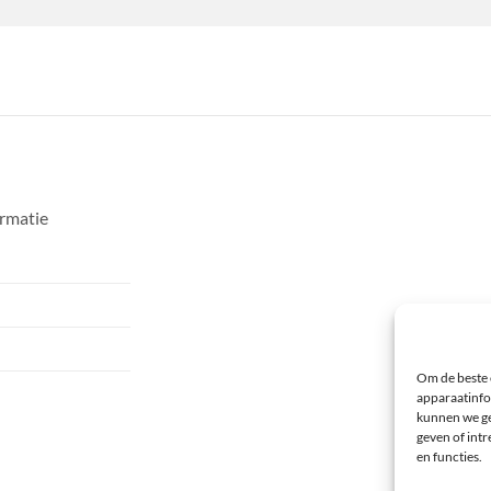
ormatie
Om de beste 
apparaatinfo
kunnen we ge
geven of int
en functies.