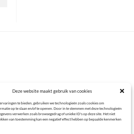
Deze website maakt gebruik van cookies
ervaringen te bieden, gebruiken we technologieën zoals cookies om
rmatie op te slaan en/of te openen. Door in te stemmen met deze technologieën
gevens verwerken zoals browsegedrag of unieke ID's op deze site. Het niet
rekken van toestemming kan een negatief effect hebben op bepaalde kenmerken