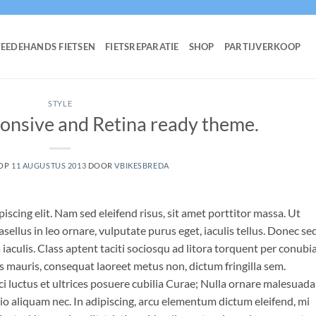
EEDEHANDS FIETSEN
FIETSREPARATIE
SHOP
PARTIJVERKOOP
STYLE
onsive and Retina ready theme.
 OP
11 AUGUSTUS 2013
DOOR
VBIKESBREDA
scing elit. Nam sed eleifend risus, sit amet porttitor massa. Ut
asellus in leo ornare, vulputate purus eget, iaculis tellus. Donec se
a iaculis. Class aptent taciti sociosqu ad litora torquent per conubi
s mauris, consequat laoreet metus non, dictum fringilla sem.
i luctus et ultrices posuere cubilia Curae; Nulla ornare malesuada
 odio aliquam nec. In adipiscing, arcu elementum dictum eleifend, mi