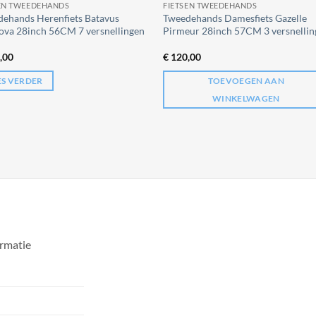
SEN TWEEDEHANDS
FIETSEN TWEEDEHANDS
ehands Herenfiets Batavus
Tweedehands Damesfiets Gazelle
va 28inch 56CM 7 versnellingen
Pirmeur 28inch 57CM 3 versnellin
,00
€
120,00
ES VERDER
TOEVOEGEN AAN
WINKELWAGEN
ormatie