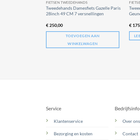
DS
FIETSEN TWEEDEHANDS
FIET
us Barcelona
Tweedehands Damesfiets Gazelle Paris
Tweed
snellingen
28inch 49 CM 7 versnellingen
Geuno
€
250,00
€
175
GEN AAN
TOEVOEGEN AAN
LE
LWAGEN
WINKELWAGEN
Service
Bedrijfsinf
Klantenservice
Over ons
Bezorging en kosten
Contact