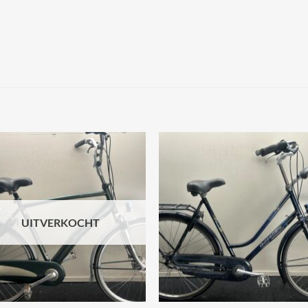
Add to
Add
wishlist
wish
UITVERKOCHT