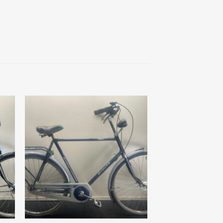
 to
Add to
list
wishlist